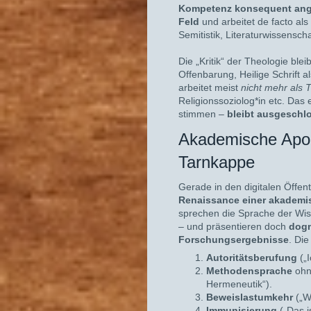
Kompetenz konsequent ange
Feld
und arbeitet de facto als
Semitistik, Literaturwissenscha
Die „Kritik“ der Theologie ble
Offenbarung, Heilige Schrift 
arbeitet meist
nicht mehr als 
Religionssoziolog*in etc. Das
stimmen –
bleibt ausgeschl
Akademische Apol
Tarnkappe
Gerade in den digitalen Öffen
Renaissance einer akademi
sprechen die Sprache der Wis
– und präsentieren doch
dogm
Forschungsergebnisse
. Die
Autoritätsberufung
(„I
Methodensprache
ohne
Hermeneutik“).
Beweislastumkehr
(„W
Immunisierung
(„Das i