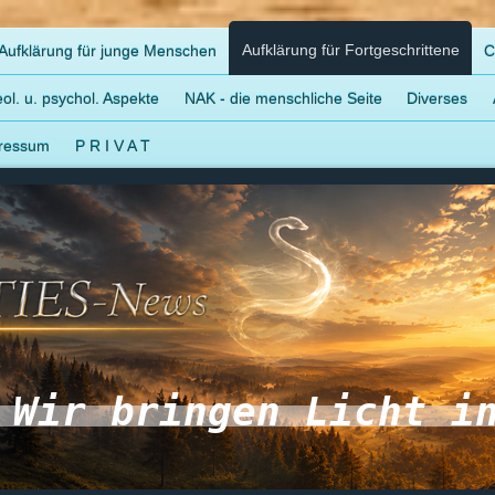
Aufklärung für Fortgeschrittene
Aufklärung für junge Menschen
C
ol. u. psychol. Aspekte
NAK - die menschliche Seite
Diverses
ressum
P R I V A T
Wir bringen Licht i