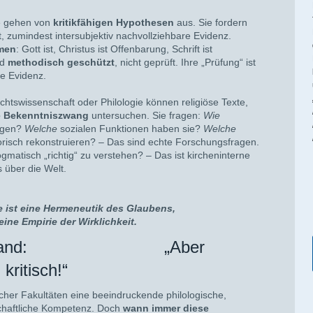
e gehen von
kritikfähigen Hypothesen
aus. Sie fordern
, zumindest intersubjektiv nachvollziehbare Evidenz.
omen
: Gott ist, Christus ist Offenbarung, Schrift ist
nd
methodisch geschützt
, nicht geprüft. Ihre „Prüfung“ ist
ne Evidenz.
chtswissenschaft oder Philologie können religiöse Texte,
 Bekenntniszwang
untersuchen. Sie fragen:
Wie
ngen?
Welche
sozialen Funktionen haben sie?
Welche
torisch rekonstruieren? – Das sind echte Forschungsfragen.
gmatisch „richtig“ zu verstehen? – Das ist kircheninterne
 über die Welt.
 ist eine Hermeneutik des Glaubens,
eine Empirie der Wirklichkeit.
er Einwand: „Aber
kritisch!“
scher Fakultäten eine beeindruckende philologische,
schaftliche Kompetenz. Doch
wann immer diese