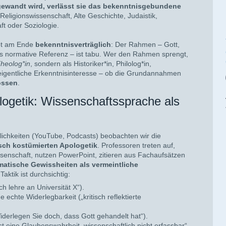
wandt wird, verlässt sie das bekenntnisgebundene
 Religionswissenschaft, Alte Geschichte, Judaistik,
ft oder Soziologie.
ibt am Ende
bekenntnisverträglich
: Der Rahmen – Gott,
als normative Referenz – ist tabu. Wer den Rahmen sprengt,
Theolog*in
, sondern als Historiker*in, Philolog*in,
 eigentliche Erkenntnisinteresse – ob die Grundannahmen
ossen
.
ogetik: Wissenschaftssprache als
tlichkeiten (YouTube, Podcasts) beobachten wir die
sch kostümierten Apologetik
. Professoren treten auf,
senschaft, nutzen PowerPoint, zitieren aus Fachaufsätzen
atische Gewissheiten als vermeintliche
 Taktik ist durchsichtig:
ch lehre an Universität X“).
 echte Widerlegbarkeit („kritisch reflektierte
iderlegen Sie doch, dass Gott gehandelt hat“).
st eine Glaubenswahrheit, wissenschaftlich nicht erfassbar“