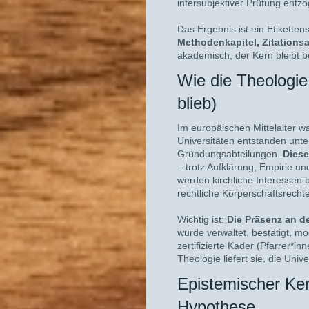
intersubjektiver Prüfung entzo
Das Ergebnis ist ein Etikette
Methodenkapitel, Zitationsap
akademisch, der Kern bleibt b
Wie die Theolo
blieb)
Im europäischen Mittelalter w
Universitäten entstanden unter
Gründungsabteilungen.
Diese
– trotz Aufklärung, Empirie un
werden kirchliche Interessen b
rechtliche Körperschaftsrechte
Wichtig ist:
Die Präsenz an de
wurde verwaltet, bestätigt, m
zertifizierte Kader (Pfarrer*i
Theologie liefert sie, die Unive
Epistemischer
Hypothese