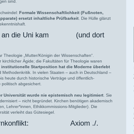
gen sind.
nschwindel:
Formale Wissenschaftlichkeit (Fußnoten,
parate) ersetzt inhaltliche Prüfbarkeit
. Die Hülle glänzt
ekenntnishaft.
gie an die Uni kam (und dort
ar Theologie „Mutter/Königin der Wissenschaften“.
 kirchlicher Ägide; die Fakultäten für Theologie waren
 institutionelle Startposition hat die Moderne überlebt
d Methodenkritik. In vielen Staaten – auch in Deutschland –
is heute durch historische Verträge und öffentlich-
 politisch abgesichert.
r Universität wurde nie epistemisch neu legitimiert
. Sie
odernisiert – nicht begründet. Kirchen benötigen akademisch
nnen, Lehrer*innen, Ethikkommissions-Mitglieder). Die
rsität verleiht das Gütesiegel.
 Kernkonflikt: Axiom ./.