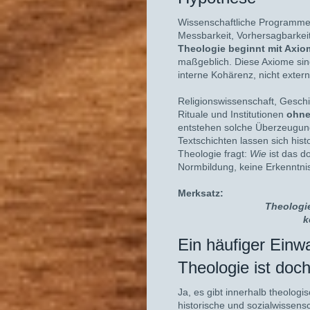
Wissenschaftliche Programm
Messbarkeit, Vorhersagbarkeit
Theologie beginnt mit Axi
maßgeblich. Diese Axiome si
interne Kohärenz, nicht exter
Religionswissenschaft, Geschi
Rituale und Institutionen
ohne
entstehen solche Überzeugu
Textschichten lassen sich his
Theologie fragt:
Wie
ist das do
Normbildung, keine Erkenntnis
Merksatz:
Theologie
k
Ein häufig
Theologie ist doch 
Ja, es gibt innerhalb theologi
historische und sozialwissen