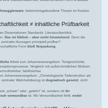
chmugglerware
: bekenntnisgebundene Thesen im Kostüm
ftlichkeit ≠ inhaltliche Prüfbarkeit
hen Dissertationen Standards: Literaturüberblick,
on.
Das ist löblich – aber nicht hinreichend
. Denn die
 zentralen Aussagen prinzipiell prüfbar?
enschaftliche Form
bloß Verpackung
.
tliche
Arbeit zum Johannesevangelium: Textgeschichte,
zeptionsprozesse, Vergleich mit außerchristlichen Motiven
hvollziehbar, falsifizierbar.
um Johannesevangelium: „Christologische Tiefenstruktur als
 zentraler Wahrheitsbezug ist
dogmatisch gesetzt
, nicht
beit „schwer“ oder „gelehrt“ ist, sondern ob
ihr
isch verwundbar
ist. Wo Verwundbarkeit fehlt,
endet