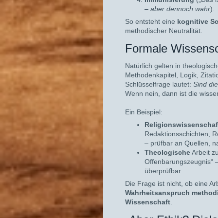
–
aber dennoch wahr
).
So entsteht eine
kognitive S
methodischer Neutralität.
Formale Wissenscha
Natürlich gelten in theologisc
Methodenkapitel, Logik, Zitati
Schlüsselfrage lautet:
Sind die
Wenn nein, dann ist die wiss
Ein Beispiel:
Religionswissenschaf
Redaktionsschichten, Re
– prüfbar an Quellen, nac
Theologische
Arbeit z
Offenbarungszeugnis“ –
überprüfbar.
Die Frage ist nicht, ob eine Ar
Wahrheitsanspruch method
Wissenschaft
.