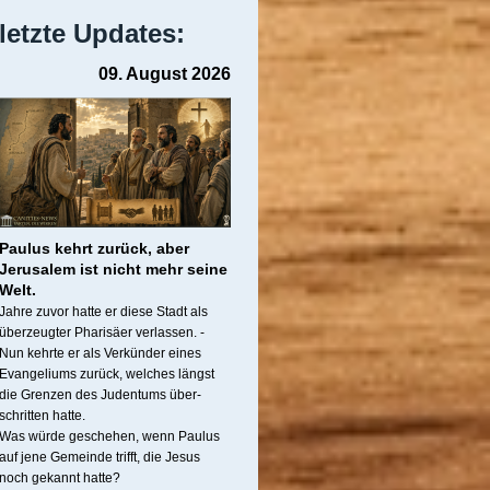
letzte Updates:
09. August 2026
Paulus kehrt zurück, a
ber
Jerusalem ist nicht mehr seine
Welt.
Jahre zuvor hatte er diese Stadt als
überzeugter Pharisäer verlassen. -
Nun kehrte er als Verkünder eines
Evangeliums zurück, welches längst
die Grenzen des Judentums über-
schritten hatte.
Was würde geschehen, wenn Paulus
auf jene Gemeinde trifft, die Jesus
noch gekannt hatte?