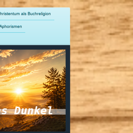
hristentum als Buchreligion
Aphorismen
ns Dunkel