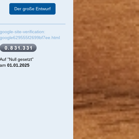
Der große Entwurf
google-site-verification:
google629555f2699bf7ee.html
Auf "Null gesetzt"
am
01.01.2025