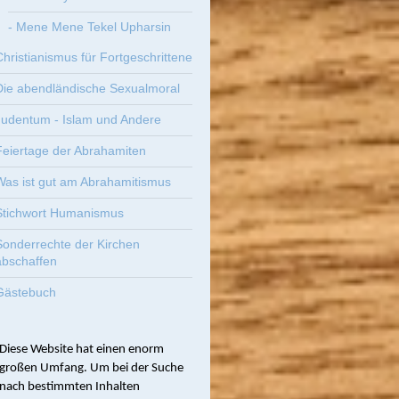
- Mene Mene Tekel Upharsin
Christianismus für Fortgeschrittene
Die abendländische Sexualmoral
Judentum - Islam und Andere
Feiertage der Abrahamiten
Was ist gut am Abrahamitismus
Stichwort Humanismus
Sonderrechte der Kirchen
abschaffen
Gästebuch
Diese Website hat einen enorm
großen Umfang. Um bei der Suche
nach bestimmten Inhalten