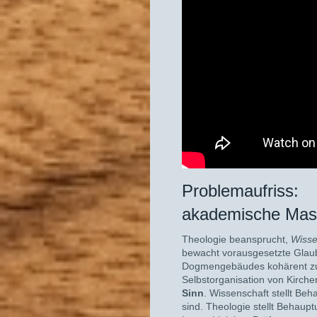
Problem
akademische Mas
Theologie beansprucht,
Wisse
bewacht vorausgesetzte Glaube
Dogmengebäudes kohärent zu re
Selbstorganisation von Kirche
Sinn
. Wissenschaft stellt Beha
sind. Theologie stellt Behau