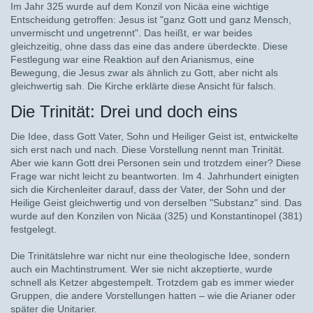
Im Jahr 325 wurde auf dem Konzil von Nicäa eine wichtige
Entscheidung getroffen: Jesus ist "ganz Gott und ganz Mensch,
unvermischt und ungetrennt". Das heißt, er war beides
gleichzeitig, ohne dass das eine das andere überdeckte. Diese
Festlegung war eine Reaktion auf den Arianismus, eine
Bewegung, die Jesus zwar als ähnlich zu Gott, aber nicht als
gleichwertig sah. Die Kirche erklärte diese Ansicht für falsch.
Die Trinität: Drei und doch eins
Die Idee, dass Gott Vater, Sohn und Heiliger Geist ist, entwickelte
sich erst nach und nach. Diese Vorstellung nennt man Trinität.
Aber wie kann Gott drei Personen sein und trotzdem einer? Diese
Frage war nicht leicht zu beantworten. Im 4. Jahrhundert einigten
sich die Kirchenleiter darauf, dass der Vater, der Sohn und der
Heilige Geist gleichwertig und von derselben "Substanz" sind. Das
wurde auf den Konzilen von Nicäa (325) und Konstantinopel (381)
festgelegt.
Die Trinitätslehre war nicht nur eine theologische Idee, sondern
auch ein Machtinstrument. Wer sie nicht akzeptierte, wurde
schnell als Ketzer abgestempelt. Trotzdem gab es immer wieder
Gruppen, die andere Vorstellungen hatten – wie die Arianer oder
später die Unitarier.