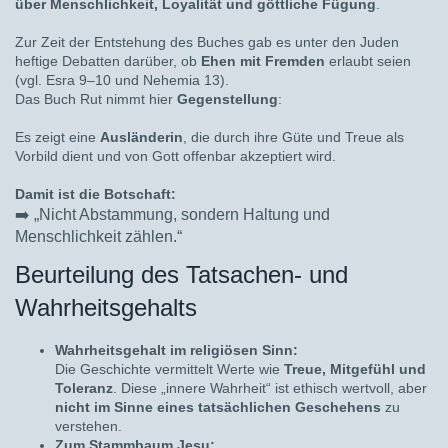
über Menschlichkeit, Loyalität und göttliche Fügung
.
Zur Zeit der Entstehung des Buches gab es unter den Juden
heftige Debatten darüber, ob
Ehen mit Fremden
erlaubt seien
(vgl. Esra 9–10 und Nehemia 13).
Das Buch Rut nimmt hier
Gegenstellung
:
Es zeigt eine
Ausländerin
, die durch ihre Güte und Treue als
Vorbild dient und von Gott offenbar akzeptiert wird.
Damit ist die Botschaft:
➡️
„Nicht Abstammung, sondern Haltung und
Menschlichkeit zählen.“
Beurteilung des Tatsachen- und
Wahrheitsgehalts
Wahrheitsgehalt im religiösen Sinn:
Die Geschichte vermittelt Werte wie
Treue, Mitgefühl und
Toleranz
. Diese „innere Wahrheit“ ist ethisch wertvoll, aber
nicht im Sinne eines tatsächlichen Geschehens
zu
verstehen.
Zum Stammbaum Jesu: