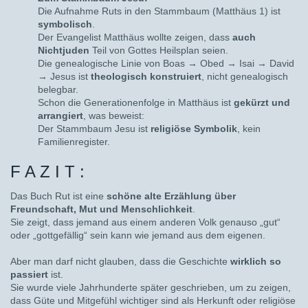
Die Aufnahme Ruts in den Stammbaum (Matthäus 1) ist
symbolisch
.
Der Evangelist Matthäus wollte zeigen, dass
auch
Nichtjuden
Teil von Gottes Heilsplan seien.
Die genealogische Linie von Boas → Obed → Isai → David
→ Jesus ist
theologisch konstruiert
, nicht genealogisch
belegbar.
Schon die Generationenfolge in Matthäus ist
gekürzt und
arrangiert
, was beweist:
Der Stammbaum Jesu ist
religiöse Symbolik
, kein
Familienregister.
F A Z I T :
Das Buch Rut ist eine
schöne alte Erzählung über
Freundschaft, Mut und Menschlichkeit
.
Sie zeigt, dass jemand aus einem anderen Volk genauso „gut“
oder „gottgefällig“ sein kann wie jemand aus dem eigenen.
Aber man darf nicht glauben, dass die Geschichte
wirklich so
passiert
ist.
Sie wurde viele Jahrhunderte später geschrieben, um zu zeigen,
dass Güte und Mitgefühl wichtiger sind als Herkunft oder religiöse