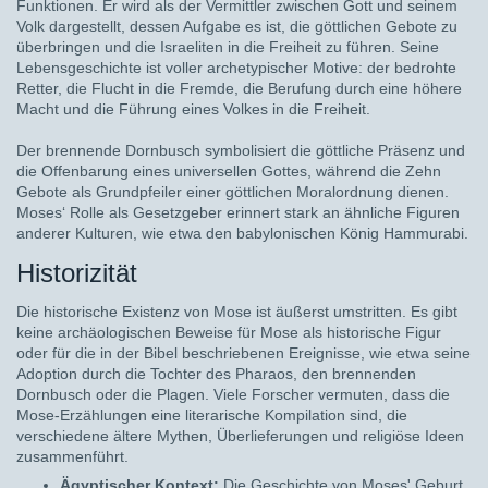
Funktionen. Er wird als der Vermittler zwischen Gott und seinem
Volk dargestellt, dessen Aufgabe es ist, die göttlichen Gebote zu
überbringen und die Israeliten in die Freiheit zu führen. Seine
Lebensgeschichte ist voller archetypischer Motive: der bedrohte
Retter, die Flucht in die Fremde, die Berufung durch eine höhere
Macht und die Führung eines Volkes in die Freiheit.
Der brennende Dornbusch symbolisiert die göttliche Präsenz und
die Offenbarung eines universellen Gottes, während die Zehn
Gebote als Grundpfeiler einer göttlichen Moralordnung dienen.
Moses‘ Rolle als Gesetzgeber erinnert stark an ähnliche Figuren
anderer Kulturen, wie etwa den babylonischen König Hammurabi.
Historizität
Die historische Existenz von Mose ist äußerst umstritten. Es gibt
keine archäologischen Beweise für Mose als historische Figur
oder für die in der Bibel beschriebenen Ereignisse, wie etwa seine
Adoption durch die Tochter des Pharaos, den brennenden
Dornbusch oder die Plagen. Viele Forscher vermuten, dass die
Mose-Erzählungen eine literarische Kompilation sind, die
verschiedene ältere Mythen, Überlieferungen und religiöse Ideen
zusammenführt.
Ägyptischer Kontext:
Die Geschichte von Moses' Geburt