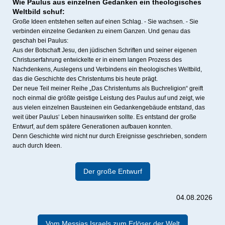
Wie Paulus aus einzelnen Gedanken ein theologisches
Weltbild schuf:
Große Ideen entstehen selten auf einen Schlag. - Sie wachsen. - Sie
verbinden einzelne Gedanken zu einem Ganzen. Und genau das
geschah bei Paulus:
Aus der Botschaft Jesu, den jüdischen Schriften und seiner eigenen
Christuserfahrung entwickelte er in einem langen Prozess des
Nachdenkens, Auslegens und Verbindens ein theologisches Weltbild,
das die Geschichte des Christentums bis heute prägt.
Der neue Teil meiner Reihe „Das Christentums als Buchreligion“ greift
noch einmal die größte geistige Leistung des Paulus auf und zeigt, wie
aus vielen einzelnen Bausteinen ein Gedankengebäude entstand, das
weit über Paulus‘ Leben hinauswirken sollte. Es entstand der große
Entwurf, auf dem spätere Generationen aufbauen konnten.
Denn Geschichte wird nicht nur durch Ereignisse geschrieben, sondern
auch durch Ideen.
Der große Entwurf
04.08.2026
Vom Messias Israels zum Erlöser der Welt