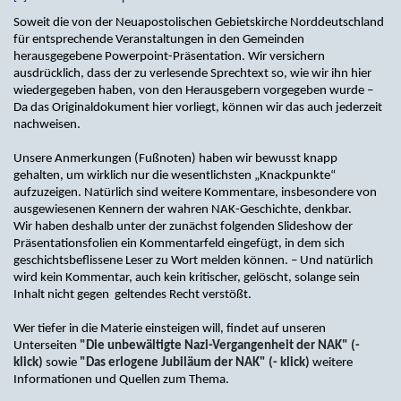
Soweit die von der Neuapostolischen Gebietskirche Norddeutschland
für entsprechende Veranstaltungen in den Gemeinden
herausgegebene Powerpoint-Präsentation. Wir versichern
ausdrücklich, dass der zu verlesende Sprechtext so, wie wir ihn hier
wiedergegeben haben, von den Herausgebern vorgegeben wurde –
Da das Originaldokument hier vorliegt, können wir das auch jederzeit
nachweisen.
Unsere Anmerkungen (Fußnoten) haben wir bewusst knapp
gehalten, um wirklich nur die wesentlichsten „Knackpunkte“
aufzuzeigen. Natürlich sind weitere Kommentare, insbesondere von
ausgewiesenen Kennern der wahren NAK-Geschichte, denkbar.
Wir haben deshalb unter der zunächst folgenden Slideshow der
Präsentationsfolien ein Kommentarfeld eingefügt, in dem sich
geschichtsbeflissene Leser zu Wort melden können. – Und natürlich
wird kein Kommentar, auch kein kritischer, gelöscht, solange sein
Inhalt nicht gegen geltendes Recht verstößt.
Wer tiefer in die Materie einsteigen will, findet auf unseren
Unterseiten
"Die unbewältigte Nazi-Vergangenheit der NAK" (-
klick)
sowie
"Das erlogene Jubiläum der NAK" (- klick)
weitere
Informationen und Quellen zum Thema.