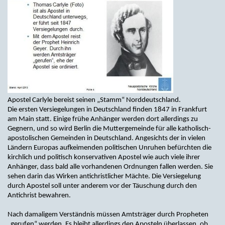
Apostel Carlyle bereist seinen „Stamm“ Norddeutschland.
Die ersten Versiegelungen in Deutschland finden 1847 in Frankfurt
am Main statt. Einige frühe Anhänger werden dort allerdings zu
Gegnern, und so wird Berlin die Muttergemeinde für alle katholisch-
apostolischen Gemeinden in Deutschland. Angesichts der in vielen
Ländern Europas aufkeimenden politischen Unruhen befürchten die
kirchlich und politisch konservativen Apostel wie auch viele ihrer
Anhänger, dass bald alle vorhandenen Ordnungen fallen werden. Sie
sehen darin das Wirken antichristlicher Mächte. Die Versiegelung
durch Apostel soll unter anderem vor der Täuschung durch den
Antichrist bewahren.
Nach damaligem Verständnis müssen Amtsträger durch Propheten
„gerufen“ werden. Es bleibt allerdings den Aposteln überlassen, ob