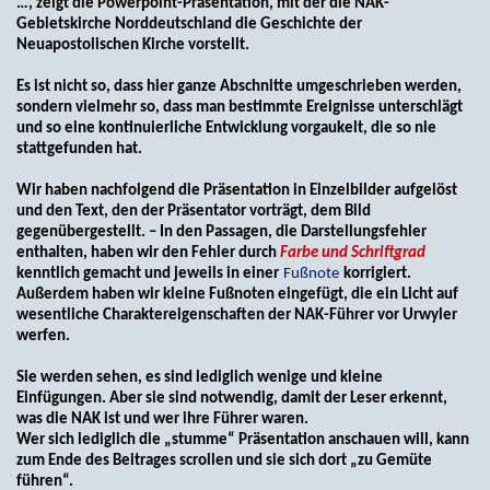
…, zeigt die Powerpoint-Präsentation, mit der die NAK-
Gebietskirche Norddeutschland die Geschichte der
Neuapostolischen Kirche vorstellt.
Es ist nicht so, dass hier ganze Abschnitte umgeschrieben werden,
sondern vielmehr so, dass man bestimmte Ereignisse unterschlägt
und so eine kontinuierliche Entwicklung vorgaukelt, die so nie
stattgefunden hat.
Wir haben nachfolgend die Präsentation in Einzelbilder aufgelöst
und den Text, den der Präsentator vorträgt, dem Bild
gegenübergestellt. – In den Passagen, die Darstellungsfehler
enthalten, haben wir den Fehler durch
Farbe und Schriftgrad
kenntlich gemacht und jeweils in einer
Fußnote
korrigiert.
Außerdem haben wir kleine Fußnoten eingefügt, die ein Licht auf
wesentliche Charaktereigenschaften der NAK-Führer vor Urwyler
werfen.
Sie werden sehen, es sind lediglich wenige und kleine
Einfügungen. Aber sie sind notwendig, damit der Leser erkennt,
was die NAK ist und wer ihre Führer waren.
Wer sich lediglich die „stumme“ Präsentation anschauen will, kann
zum Ende des Beitrages scrollen und sie sich dort „zu Gemüte
führen“.