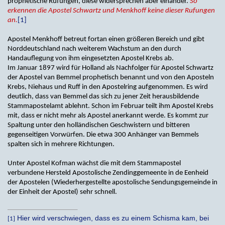
prophetische Rufungen, diese widersprechen aber einander.
So
erkennen die Apostel Schwartz und Menkhoff keine dieser Rufungen
an.
[1]
Apostel Menkhoff betreut fortan einen größeren Bereich und gibt
Norddeutschland nach weiterem Wachstum an den durch
Handauflegung von ihm eingesetzten Apostel Krebs ab.
Im Januar 1897 wird für Holland als Nachfolger für Apostel Schwartz
der Apostel van Bemmel prophetisch benannt und von den Aposteln
Krebs, Niehaus und Ruff in den Apostelring aufgenommen. Es wird
deutlich, dass van Bemmel das sich zu jener Zeit herausbildende
Stammapostelamt ablehnt. Schon im Februar teilt ihm Apostel Krebs
mit, dass er nicht mehr als Apostel anerkannt werde. Es kommt zur
Spaltung unter den holländischen Geschwistern und bitteren
gegenseitigen Vorwürfen. Die etwa 300 Anhänger van Bemmels
spalten sich in mehrere Richtungen.
Unter Apostel Kofman wächst die mit dem Stammapostel
verbundene Hersteld Apostolische Zendinggemeente in de Eenheid
der Apostelen (Wiederhergestellte apostolische Sendungsgemeinde in
der Einheit der Apostel) sehr schnell.
Hier wird verschwiegen, dass es zu einem Schisma kam, bei
[1]