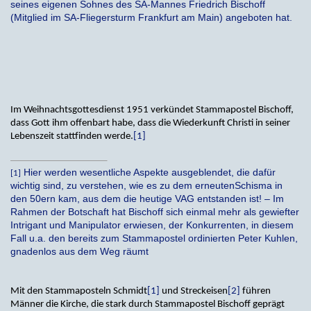
seines eigenen Sohnes des SA-Mannes Friedrich Bischoff
(Mitglied im SA-Fliegersturm Frankfurt am Main) angeboten hat.
Im Weihnachtsgottesdienst 1951 verkündet Stammapostel Bischoff,
dass Gott ihm offenbart habe, dass die Wiederkunft Christi in seiner
Lebenszeit stattfinden werde.
[1]
Hier werden wesentliche Aspekte ausgeblendet, die dafür
[1]
wichtig sind, zu verstehen, wie es zu dem erneutenSchisma in
den 50ern kam, aus dem die heutige VAG entstanden ist! – Im
Rahmen der Botschaft hat Bischoff sich einmal mehr als gewiefter
Intrigant und Manipulator erwiesen, der Konkurrenten, in diesem
Fall u.a. den bereits zum Stammapostel ordinierten Peter Kuhlen,
gnadenlos aus dem Weg räumt
Mit den Stammaposteln Schmidt
[1]
und Streckeisen
[2]
führen
Männer die Kirche, die stark durch Stammapostel Bischoff geprägt