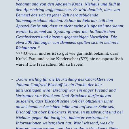
benannt und von den Aposteln Krebs, Niehaus und Ruff in
den Apostelring aufgenommen. Es wird deutlich, dass van
Bemmel das sich zu jener Zeit herausbildende
Stammapostelamt ablehnt. Schon im Februar teilt ihm
Apostel Krebs mit, dass er nicht mehr als Apostel anerkannt
werde. Es kommt zur Spaltung unter den holländischen
Geschwistern und bitteren gegenseitigen Vorwürfen. Die
etwa 300 Anhänger van Bemmels spalten sich in mehrere
Richtungen.“
>>> O weia, und es ist so gut wie gar nicht bekannt, dass
Krebs' Frau und seine Kinderschar (5??) nie neuapostolisch
waren! Die Frau schien Stil zu haben!
„Ganz wichtig für die Beurteilung des Charakters von
Johann Gottfried Bischoff ist ein Punkt, der hier
unterschlagen wird: Bischoff war ein enger Freund und
Vertrauter von Brückner. Und Brückner durfte davon
ausgehen, dass Bischoff seine von der offiziellen Linie
abweichenden Ansichten teilte und auf seiner Seite sei.,
Bischoff hat aber Brückners Vertrauen missbraucht und bei
Niehaus gegen ihn intrigiert, indem er vertrauliche
Informationen weitergeben hat. Wohl wissend, was die
Konsequenzen waren, und dass er dann Brückners Stelle