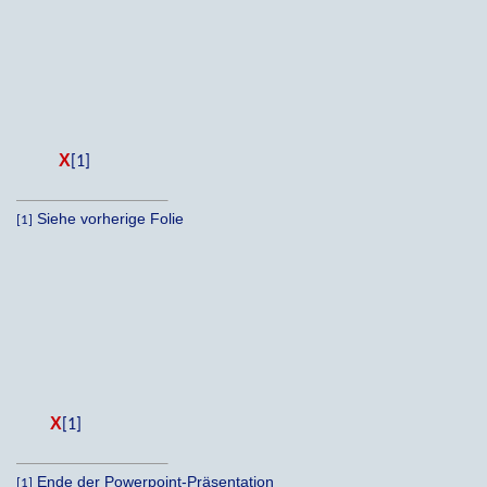
X
[1]
Siehe vorherige Folie
[1]
X
[1]
Ende der Powerpoint-Präsentation
[1]