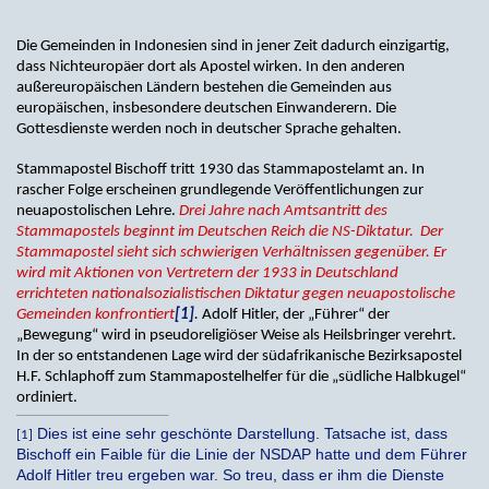
Die Gemeinden in Indonesien sind in jener Zeit dadurch einzigartig,
dass Nichteuropäer dort als Apostel wirken. In den anderen
außereuropäischen Ländern bestehen die Gemeinden aus
europäischen, insbesondere deutschen Einwanderern. Die
Gottesdienste werden noch in deutscher Sprache gehalten.
Stammapostel Bischoff tritt 1930 das Stammapostelamt an. In
rascher Folge erscheinen grundlegende Veröffentlichungen zur
neuapostolischen Lehre.
Drei Jahre nach Amtsantritt des
Stammapostels beginnt im Deutschen Reich die NS-Diktatur. Der
Stammapostel sieht sich schwierigen Verhältnissen gegenüber. Er
wird mit Aktionen von Vertretern der 1933 in Deutschland
errichteten nationalsozialistischen Diktatur gegen neuapostolische
Gemeinden konfrontiert
[1]
.
Adolf Hitler, der „Führer“ der
„Bewegung“ wird in pseudoreligiöser Weise als Heilsbringer verehrt.
In der so entstandenen Lage wird der südafrikanische Bezirksapostel
H.F. Schlaphoff zum Stammapostelhelfer für die „südliche Halbkugel“
ordiniert.
Dies ist eine sehr geschönte Darstellung. Tatsache ist, dass
[1]
Bischoff ein Faible für die Linie der NSDAP hatte und dem Führer
Adolf Hitler treu ergeben war. So treu, dass er ihm die Dienste