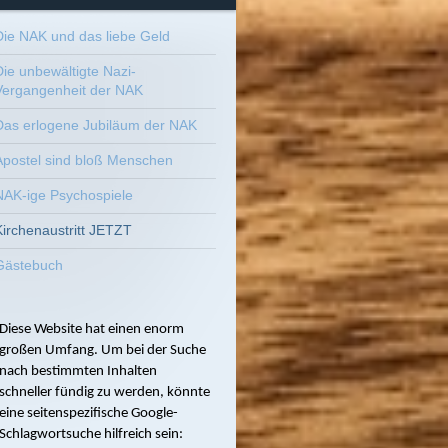
Die NAK und das liebe Geld
Die unbewältigte Nazi-
Vergangenheit der NAK
Das erlogene Jubiläum der NAK
Apostel sind bloß Menschen
NAK-ige Psychospiele
Kirchenaustritt JETZT
Gästebuch
Diese Website hat einen enorm
großen Umfang. Um bei der Suche
nach bestimmten Inhalten
schneller fündig zu werden, könnte
eine seitenspezifische Google-
Schlagwortsuche hilfreich sein: