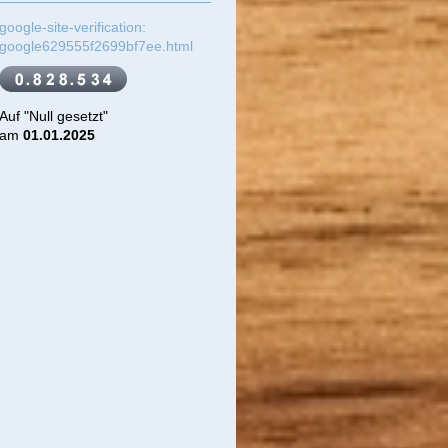
google-site-verification:
google629555f2699bf7ee.html
Auf "Null gesetzt"
am
01.01.2025