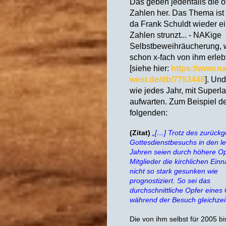
Das geben jedenfalls die of
Zahlen her. Das Thema ist 
da Frank Schuldt wieder e
Zahlen strunzt... - NAKige
Selbstbeweihräucherung, w
schon x-fach von ihm erleb
[siehe hier:
https://www.na
west.de/db/7753448
]. Und
wie jedes Jahr, mit Superla
aufwarten. Zum Beispiel 
folgenden:
(Zitat)
„[…] Trotz des zurück
Gottesdienstbesuchs in den le
Jahren seien durch höhere Op
Mitglieder die kirchlichen Ei
nicht so stark gesunken wie
prognostiziert. So sei das
durchschnittliche Opfer eines
während der Besuch gleichzei
Die von ihm selbst für 2005 bi