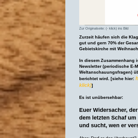
Zur Originalseite: (- klick) ins Bild
Zurzeit häufen sich die Kl
gut und gern 70% der Gesam
Gebietskirche mit Weihnach
In diesem Zusammenhang ist
Newsletter (periodische E-M
Weltanschauungsfragen) üb
h
berichtet wird. [siehe hier:
klick)
]
Es ist unübersehbar:
Euer Widersacher, der
dem letzten Schaf um 
und sucht, wen er ver