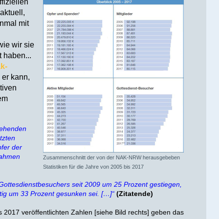
fiziellen
aktuell,
inmal mit
ie wir sie
t haben...
k-
 er kann,
tiven
dem
gehenden
tzten
fer der
nnahmen
Zusammenschnitt der von der NAK-NRW herausgebeben
Statistiken für die Jahre von 2005 bis 2017
 Gottesdienstbesuchers seit 2009 um 25 Prozent gestiegen,
tig um 33 Prozent gesunken sei. […]“
(Zitatende)
s 2017 veröffentlichten Zahlen [siehe Bild rechts] geben das