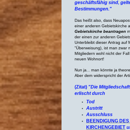
geschäftsfähig sind, gelt
Bestimmungen."
Das heißt also, dass Neuapos
einer anderen Gebietskirche a
Gebietskirche beantragen
mü
der einen zur anderen Gebiet
Unterbleibt dieser Antrag auf 
"Überweisung), ist man zwar 
Mitgliedern wohl nicht der Fal
neuen Wohnort!
Nun ja... man könnte ja theore
Aber dem widerspricht der Arti
(Zitat)
"
Die Mitgliedscha
erlischt durch
Tod
Austritt
Ausschluss
BEENDIGUNG DES
KIRCHENGEBIET
u