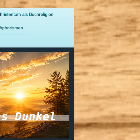
hristentum als Buchreligion
Aphorismen
ns Dunkel