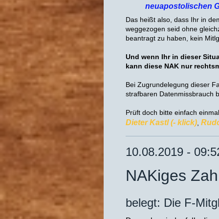
neuapostolischen G
Das heißt also, dass Ihr in d
weggezogen seid ohne gleichze
beantragt zu haben, kein Mitl
Und wenn Ihr in dieser Sit
kann diese NAK nur rechtsmi
Bei Zugrundelegung dieser Fa
strafbaren Datenmissbrauch b
Prüft doch bitte einfach einma
Dieter Kastl (- klick)
Rudol
,
10.08.2019 - 09:5
NAKiges Zah
belegt: Die F-Mit