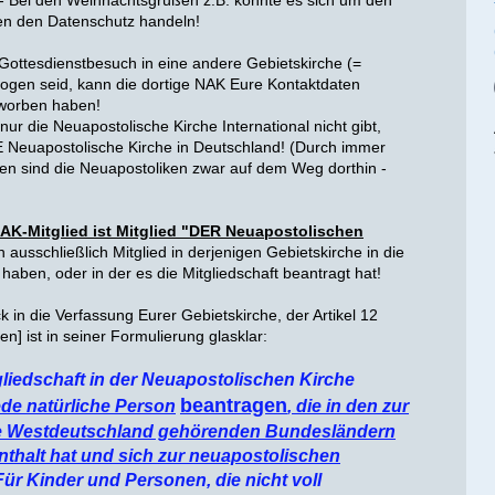
 - Bei den Weihnachtsgrüßen z.B. könnte es sich um den
en den Datenschutz handeln!
Gottesdienstbesuch in eine andere Gebietskirche (=
ogen seid, kann die dortige NAK Eure Kontaktdaten
rworben haben!
nur die Neuapostolische Kirche International nicht gibt,
E Neuapostolische Kirche in Deutschland! (Durch immer
 sind die Neuapostoliken zwar auf dem Weg dorthin -
AK-Mitglied ist Mitglied "DER Neuapostolischen
n ausschließlich Mitglied in derjenigen Gebietskirche in die
haben, oder in der es die Mitgliedschaft beantragt hat!
ck in die Verfassung Eurer Gebietskirche, der Artikel 12
oben] ist in seiner Formulierung glasklar:
gliedschaft in der Neuapostolischen Kirche
beantragen
ede natürliche Person
, die in den zur
e Westdeutschland gehörenden Bundesländern
thalt hat und sich zur neuapostolischen
ür Kinder und Personen, die nicht voll