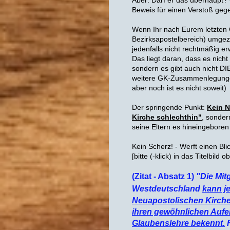
Aber: Darf er das überhaupt?
Beweis für einen Verstoß geg
Wenn Ihr nach Eurem letzten 
Bezirksapostelbereich) umgez
jedenfalls nicht rechtmäßig e
Das liegt daran, dass es nicht 
sondern es gibt auch nicht DI
weitere GK-Zusammenlegungen
aber noch ist es nicht soweit)
Der springende Punkt:
Kein N
Kirche schlechthin"
, sonder
seine Eltern es hineingeboren 
Kein Scherz! - Werft einen Bli
[bitte (-klick) in das Titelbild 
(Zitat - Absatz 1)
"Die Mit
Westdeutschland
kann j
Neuapostolischen Kirch
ihren gewöhnlichen Aufen
Glaubenslehre bekennt.
F