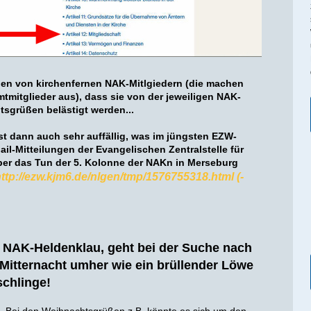
agen von kirchenfernen NAK-Mitlgiedern (die machen
tmitglieder aus), dass sie von der jeweiligen NAK-
tsgrüßen belästigt werden...
 dann auch sehr auffällig, was im jüngsten EZW-
ail-Mitteilungen der Evangelischen Zentralstelle für
er das Tun der 5. Kolonne der NAKn in Merseburg
ttp://ezw.kjm6.de/nlgen/tmp/1576755318.html (-
 NAK-Heldenklau, geht bei der Suche nach
Mitternacht umher wie ein brüllender Löwe
schlinge!