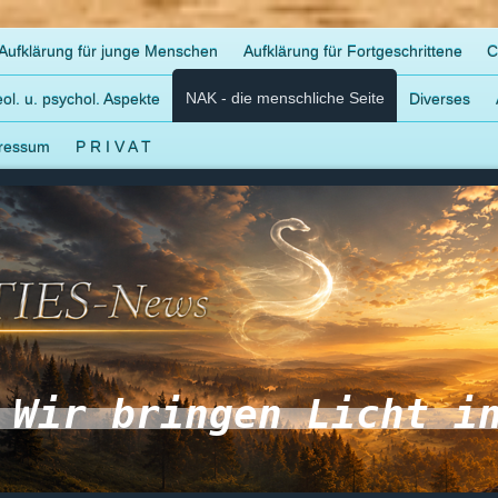
Aufklärung für junge Menschen
Aufklärung für Fortgeschrittene
C
NAK - die menschliche Seite
ol. u. psychol. Aspekte
Diverses
ressum
P R I V A T
Wir bringen Licht i