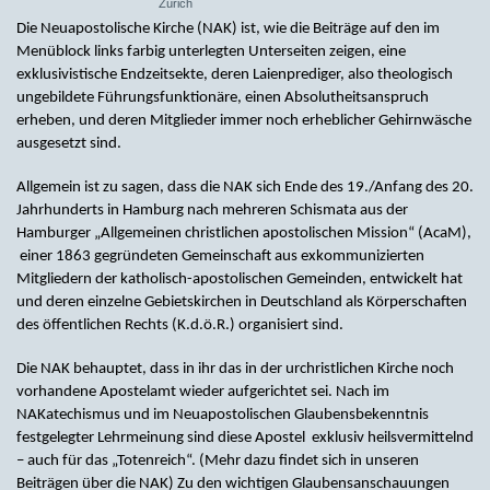
Zürich
Die Neuapostolische Kirche (NAK) ist, wie die Beiträge auf den im
Menüblock links farbig unterlegten Unterseiten zeigen, eine
exklusivistische Endzeitsekte, deren Laienprediger, also theologisch
ungebildete Führungsfunktionäre, einen Absolutheitsanspruch
erheben, und deren Mitglieder immer noch erheblicher Gehirnwäsche
ausgesetzt sind.
Allgemein ist zu sagen, dass die NAK sich Ende des 19./Anfang des 20.
Jahrhunderts in Hamburg nach mehreren Schismata aus der
Hamburger „Allgemeinen christlichen apostolischen Mission“ (AcaM),
einer 1863 gegründeten Gemeinschaft aus exkommunizierten
Mitgliedern der katholisch-apostolischen Gemeinden, entwickelt hat
und deren einzelne Gebietskirchen in Deutschland als Körperschaften
des öffentlichen Rechts (K.d.ö.R.) organisiert sind.
Die NAK behauptet, dass in ihr das in der urchristlichen Kirche noch
vorhandene Apostelamt wieder aufgerichtet sei. Nach im
NAKatechismus und im Neuapostolischen Glaubensbekenntnis
festgelegter Lehrmeinung sind diese Apostel exklusiv heilsvermittelnd
– auch für das „Totenreich“. (Mehr dazu findet sich in unseren
Beiträgen über die NAK) Zu den wichtigen Glaubensanschauungen