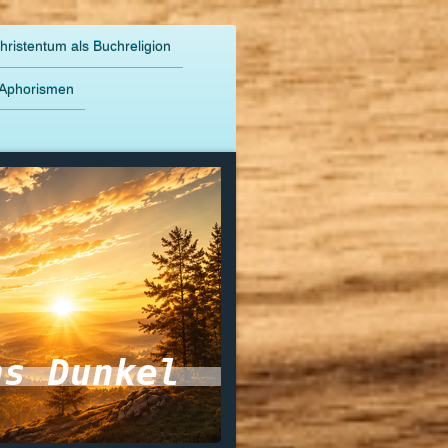
hristentum als Buchreligion
Aphorismen
ns Dunkel