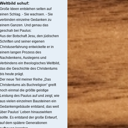
Weltbild schuf:
Große Ideen entstehen selten auf
einen Schlag. - Sie wachsen. - Sie
verbinden einzelne Gedanken zu
einem Ganzen. Und genau das
geschah bei Paulus:
Aus der Botschaft Jesu, den jüdischen
Schriften und seiner eigenen
Christuserfahrung entwickelte er in
einem langen Prozess des
Nachdenkens, Auslegens und
Verbindens ein theologisches Weltbild,
das die Geschichte des Christentums
bis heute prägt.
Der neue Teil meiner Reihe „Das
Christentums als Buchreligion“ greift
noch einmal die größte geistige
Leistung des Paulus auf und zeigt, wie
aus vielen einzelnen Bausteinen ein
Gedankengebäude entstand, das weit
über Paulus‘ Leben hinauswirken
sollte. Es entstand der große Entwurf,
auf dem spätere Generationen