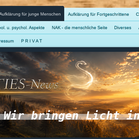
Aufklärung für junge Menschen
Aufklärung für Fortgeschrittene
C
ol. u. psychol. Aspekte
NAK - die menschliche Seite
Diverses
ressum
P R I V A T
Wir bringen Licht i