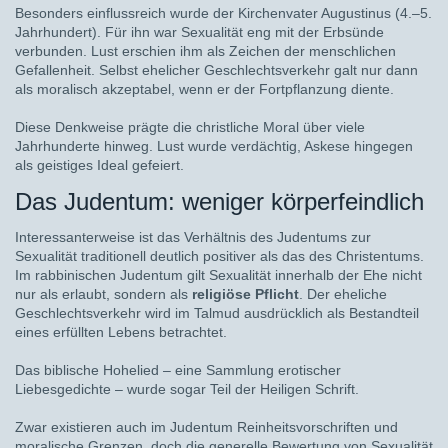
Besonders einflussreich wurde der Kirchenvater Augustinus (4.–5.
Jahrhundert). Für ihn war Sexualität eng mit der Erbsünde
verbunden. Lust erschien ihm als Zeichen der menschlichen
Gefallenheit. Selbst ehelicher Geschlechtsverkehr galt nur dann
als moralisch akzeptabel, wenn er der Fortpflanzung diente.
Diese Denkweise prägte die christliche Moral über viele
Jahrhunderte hinweg. Lust wurde verdächtig, Askese hingegen
als geistiges Ideal gefeiert.
Das Judentum: weniger körperfeindlich
Interessanterweise ist das Verhältnis des Judentums zur
Sexualität traditionell deutlich positiver als das des Christentums.
Im rabbinischen Judentum gilt Sexualität innerhalb der Ehe nicht
nur als erlaubt, sondern als
religiöse Pflicht
. Der eheliche
Geschlechtsverkehr wird im Talmud ausdrücklich als Bestandteil
eines erfüllten Lebens betrachtet.
Das biblische Hohelied – eine Sammlung erotischer
Liebesgedichte – wurde sogar Teil der Heiligen Schrift.
Zwar existieren auch im Judentum Reinheitsvorschriften und
moralische Grenzen, doch die generelle Bewertung von Sexualität