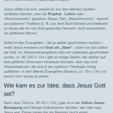
Jesus selbst hat sich, soweit wir aus den ältesten Quellen
schließen können, eher als
Prophet
,
Lehrer
oder
„Menschensohn“ gesehen. Dieser Titel, „Menschensohn“, stammt
aus jüdischer Tradition (z. B. aus dem Buch Daniel) und bedeutet
so etwas wie ein von Gott gesandter Mensch, nicht automatisch
ein göttliches Wesen.
Selbst in den Evangelien – die ja später geschrieben wurden –
redet Jesus meistens von
Gott als „Vater“
, nicht von sich selbst
als Gott. Im Johannesevangelium (das am spätesten geschrieben
wurde, ca. 90–100 n. Chr.) gibt es einige Stellen, die stärker auf
eine göttliche Dimension hinweisen könnten, aber das sind
Interpretationen, die erst in der späteren Theologie richtig
aufblühen. In den älteren Evangelien (Markus, ca. 70 n. Chr.) ist
davon noch wenig zu sehen.
Wie kam es zur Idee, dass Jesus Gott
sei?
Nach Jesu Tod (ca. 30–33 n. Chr.) gab es in der
frühen Jesus-
Bewegung
eine Menge Diskussionen darüber, wer oder was
Jesus war. Einige sahen ihn als Messias (auch einen