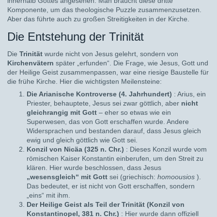
innerhalb Gottes angesehen. Man braucht diese dritte
Komponente, um das theologische Puzzle zusammenzusetzen.
Aber das führte auch zu großen Streitigkeiten in der Kirche.
Die Entstehung der Trinität
Die
Trinität
wurde nicht von Jesus gelehrt, sondern von
Kirchenvätern
später „erfunden“. Die Frage, wie Jesus, Gott und
der Heilige Geist zusammenpassen, war eine riesige Baustelle für
die frühe Kirche. Hier die wichtigsten Meilensteine:
Die Arianische Kontroverse (4. Jahrhundert)
: Arius, ein
Priester, behauptete, Jesus sei zwar göttlich, aber
nicht
gleichrangig mit Gott
– eher so etwas wie ein
Superwesen, das von Gott erschaffen wurde. Andere
Widersprachen und bestanden darauf, dass Jesus gleich
ewig und gleich göttlich wie Gott sei.
Konzil von Nicäa (325 n. Chr.)
: Dieses Konzil wurde vom
römischen Kaiser Konstantin einberufen, um den Streit zu
klären. Hier wurde beschlossen, dass Jesus
„wesensgleich“ mit Gott
sei (griechisch:
homoousios
).
Das bedeutet, er ist nicht von Gott erschaffen, sondern
„eins“ mit ihm.
Der Heilige Geist als Teil der Trinität (Konzil von
Konstantinopel, 381 n. Chr.)
: Hier wurde dann offiziell