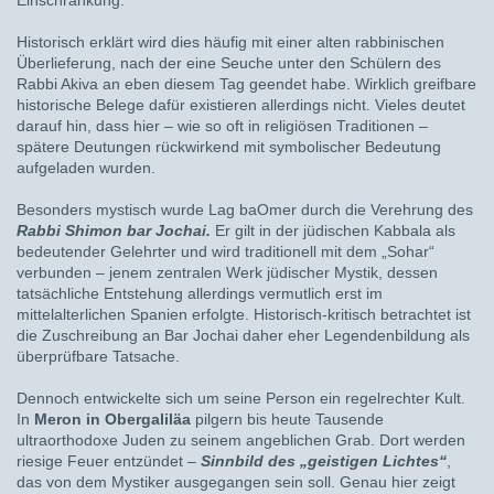
Einschränkung.
Historisch erklärt wird dies häufig mit einer alten rabbinischen
Überlieferung, nach der eine Seuche unter den Schülern des
Rabbi Akiva an eben diesem Tag geendet habe. Wirklich greifbare
historische Belege dafür existieren allerdings nicht. Vieles deutet
darauf hin, dass hier – wie so oft in religiösen Traditionen –
spätere Deutungen rückwirkend mit symbolischer Bedeutung
aufgeladen wurden.
Besonders mystisch wurde Lag baOmer durch die Verehrung des
Rabbi Shimon bar Jochai.
Er gilt in der jüdischen Kabbala als
bedeutender Gelehrter und wird traditionell mit dem „Sohar“
verbunden – jenem zentralen Werk jüdischer Mystik, dessen
tatsächliche Entstehung allerdings vermutlich erst im
mittelalterlichen Spanien erfolgte. Historisch-kritisch betrachtet ist
die Zuschreibung an Bar Jochai daher eher Legendenbildung als
überprüfbare Tatsache.
Dennoch entwickelte sich um seine Person ein regelrechter Kult.
In
Meron in Obergaliläa
pilgern bis heute Tausende
ultraorthodoxe Juden zu seinem angeblichen Grab. Dort werden
riesige Feuer entzündet –
Sinnbild des „geistigen Lichtes“
,
das von dem Mystiker ausgegangen sein soll. Genau hier zeigt