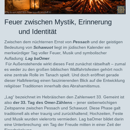
Feuer zwischen Mystik, Erinnerung
und Identität
Zwischen dem nüchternen Ernst von
Pessach
und der geistigen
Bedeutung von
Schawuot
liegt im jüdischen Kalender ein
merkwürdiger Tag voller Feuer, Musik und symbolischer
Aufladung:
Lag baOmer
.
Für Außenstehende wirkt dieses Fest zunächst rätselhaft – zumal
es weder zu den großen biblischen Wallfahrtsfesten gehört noch
eine zentrale Rolle im Tanach spielt. Und doch eröffnet gerade
dieser Halbfeiertag einen faszinierenden Blick auf die Entwicklung
religiöser Traditionen innerhalb des Abrahamitismus.
„Lag“ bezeichnet im Hebräischen den Zahlenwert 33. Gemeint ist
also
der 33. Tag des Omer-Zählens
– jener siebenwöchigen
Zeitspanne zwischen Pessach und Schawuot. Diese Phase galt
traditionell als eher traurig und zurückhaltend; Hochzeiten, Feste
und Musik wurden vielerorts vermieden. Lag baOmer bildet darin
eine Unterbrechung: ein Tag der Freude mitten in einer Zeit der